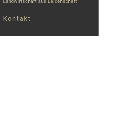
Landwirtschaft aus Leidenschaft
Kontakt
Anschrift
Eichhof Pabst
Gimbweilerstr. 12
66625 Wolfersweiler - Nohfelden
Datenschutz
eichhofpabst@outlook.de
Tel.:
015165832889