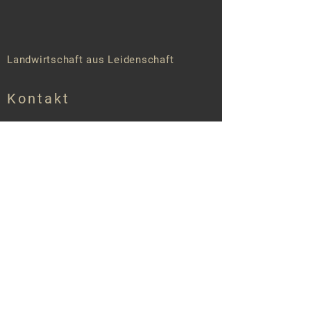
Landwirtschaft aus Leidenschaft
Kontakt
Anschrift
Eichhof Pabst
Gimbweilerstr. 12
66625 Wolfersweiler - Nohfelden
Datenschutz